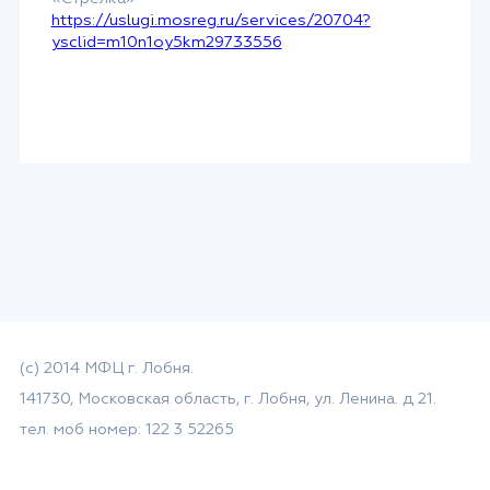
https://uslugi.mosreg.ru/services/20704?
ysclid=m10n1oy5km29733556
(с) 2014 МФЦ г. Лобня.
141730, Московская область, г. Лобня, ул. Ленина. д 21.
тел. моб номер: 122 3 52265
email: mfc-lobnya@mosreg.ru