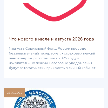
Что нового в июле и августе 2026 года
1 августа Социальный фонд России проведет
беззаявительный перерасчет: ▪ страховых пенсий
пенсионерам, работавшим в 2025 году ▪
накопительных пенсий Налоговые уведомления
будут автоматически приходить в личный кабинет
на Госуслугах. Нужна подтвержденная учетная
запись. Начинается 2 этап эксперимента по учету
оборотов по счетам для единого пособия. С 21
июля при оформлении единого пособия действуют
новые правила […]
29.07.2026