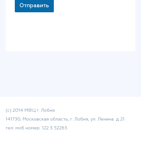
Отправить
(с) 2014 МФЦ г. Лобня.
141730, Московская область, г. Лобня, ул. Ленина. д 21.
тел. моб номер: 122 3 52265
email: mfc-lobnya@mosreg.ru