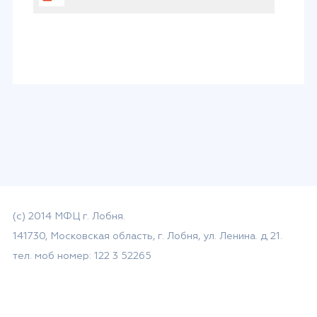
(с) 2014 МФЦ г. Лобня.
141730, Московская область, г. Лобня, ул. Ленина. д 21.
тел. моб номер: 122 3 52265
email: mfc-lobnya@mosreg.ru
Политика в отношении обработки
персональных данных