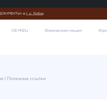
И ДОКУМЕНТЫ» в
г. о. Лобня
Об МФЦ
Физическим лицам
Юри
ая
|
Полезные ссылки