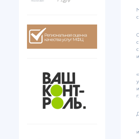
с
с
«
г