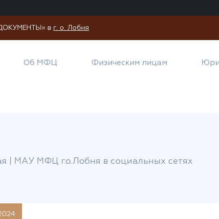
И ДОКУМЕНТЫ» в
г. о. Лобня
Об МФЦ
Физическим лицам
Юри
ая
|
МАУ МФЦ г.о.Лобня в социальных сетях
.2024