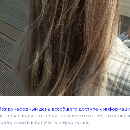
Международный день всеобщего доступа к информац
сновная идея этого дня заключается в том, что кажды
право искать и получать информацию.