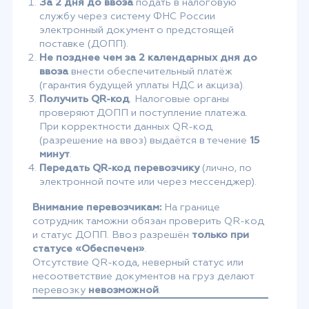
За 2 дня до ввоза
подать в налоговую
службу через систему ФНС России
электронный документ о предстоящей
поставке (ДОПП).
Не позднее чем за 2 календарных дня до
ввоза
внести обеспечительный платёж
(гарантия будущей уплаты НДС и акциза).
Получить QR-код
. Налоговые органы
проверяют ДОПП и поступление платежа.
При корректности данных QR-код
(разрешение на ввоз) выдаётся в течение
15
минут
.
Передать QR-код перевозчику
(лично, по
электронной почте или через мессенджер).
Внимание перевозчикам:
На границе
сотрудник таможни обязан проверить QR-код
и статус ДОПП. Ввоз разрешён
только при
статусе «Обеспечен»
.
Отсутствие QR-кода, неверный статус или
несоответствие документов на груз делают
перевозку
невозможной
.