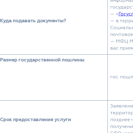
информац
государс
— «
Госус
Куда подавать документы?
— в терр
Социальн
почтовое
— МФЦ Мо
вас прим
Размер государственной пошлины
гос. пош
Заявлени
террито
Срок предоставления услуги
позднее 
получени