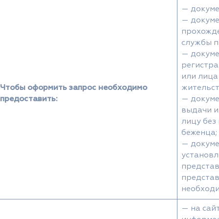
— докуме
— докум
прохожде
службы п
— докум
регистра
или лица
Чтобы оформить запрос необходимо
жительст
предоставить:
— докум
выдачи и
лицу без
беженца;
— докум
установл
представ
представ
необходи
— на сай