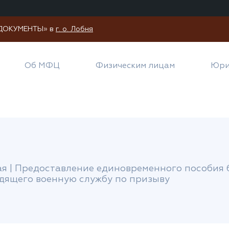
И ДОКУМЕНТЫ» в
г. о. Лобня
Об МФЦ
Физическим лицам
Юри
ая
|
Предоставление единовременного пособия 
дящего военную службу по призыву