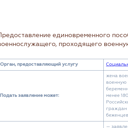
Предоставление единовременного посо
военнослужащего, проходящего военную
Орган, предоставляющий услугу
Социальн
жена вое
военную 
беременн
Подать заявление может:
менее 18
Российск
граждан 
беженцев
— заявле