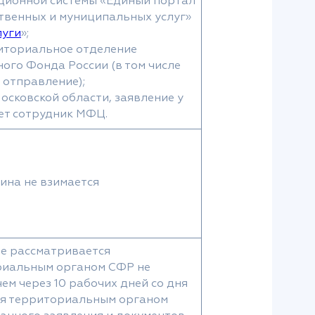
ионной системы «Единый портал
твенных и муниципальных услуг»
луги
»;
иториальное отделение
ого Фонда России (в том числе
 отправление);
сковской области, заявление у
ет сотрудник МФЦ.
лина не взимается
е рассматривается
риальным органом СФР не
чем через 10 рабочих дней со дня
я территориальным органом