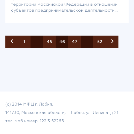
территории Российской Федерации в отношении
субъектов предпринимательской деятельности,
оказывающих услуги общественного питания.
Требование к формированию кассового чека
Согласно законодательству Российской
Федерации, контрольно-кассовая техника должна
применяться в обязательном порядке при каждом
1
…
45
46
47
…
52
расчете. Под расчетом подразумевается прием и
выплата денежных средств как […]
(с) 2014 МФЦ г. Лобня.
141730, Московская область, г. Лобня, ул. Ленина. д 21.
тел. моб номер: 122 3 52265
email: mfc-lobnya@mosreg.ru