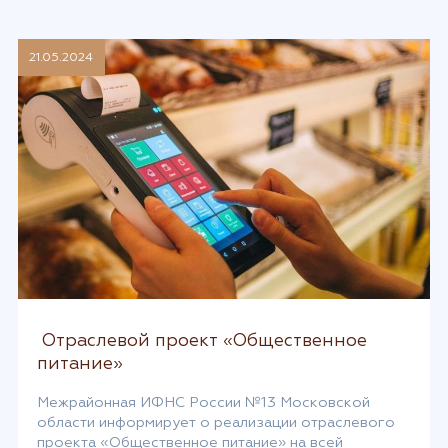
центре «Ясенки». Чат-бот «Мы рядом» – цифровой
консультант по вопросам частичной мобилизации,
отсрочки […]
21.05.2024
Отраслевой проект «Общественное
питание»
Межрайонная ИФНС России №13 Московской
области информирует о реализации отраслевого
проекта «Общественное питание» на всей